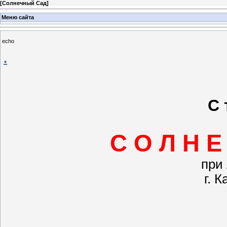
[
Солнечный Сад
]
Меню сайта
echo
.
С 
С О Л Н Е
при
г. 