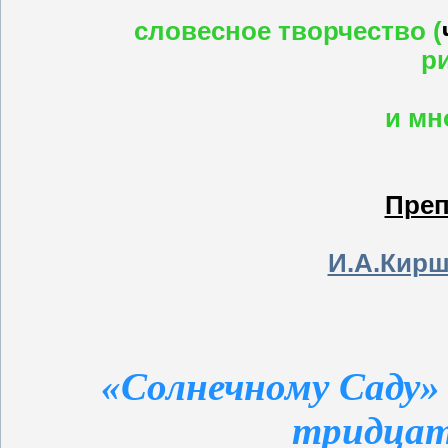
словесное творчество
(
р
и мн
Преп
И.А.Кир
«Солнечному Саду» 
тридцат