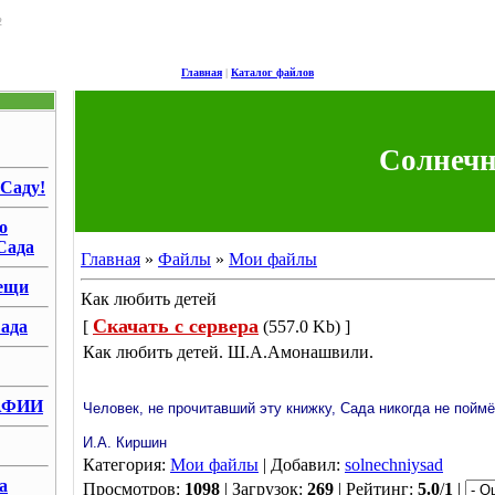
2
Главная
|
Каталог файлов
Солнеч
 Саду!
о
Сада
Главная
»
Файлы
»
Мои файлы
ещи
Как любить детей
Скачать с сервера
ада
[
(557.0 Kb) ]
Как любить детей. Ш.А.Амонашвили.
АФИИ
Человек, не прочитавший эту книжку, Сада никогда не поймё
И.А. Киршин
Категория:
Мои файлы
| Добавил:
solnechniysad
а
Просмотров:
1098
| Загрузок:
269
| Рейтинг:
5.0
/
1
|