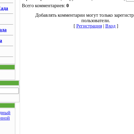
Всего комментариев:
0
ада
Добавлять комментарии могут только зарегист
пользователи.
[
Регистрация
|
Вход
]
ада
а
дный
анной