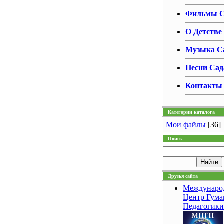
Фильмы С
О Детстве
Музыка С
Песни Сад
Контакты
Категории каталога
Мои файлы
[36]
Поиск
Друзья сайта
Междунаро
Центр Гум
Педагогики