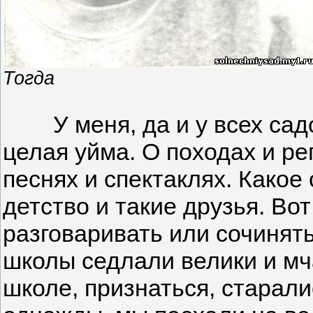
Тогда
У меня, да и у всех садо
целая уйма. О походах и рег
песнях и спектаклях. Какое 
детство и такие друзья. Во
разговаривать или сочинять
школы седлали велики и мчал
школе, признаться, старали