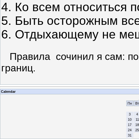
4. Ко всем относиться 
5. Быть осторожным все
6. Отдыхающему не ме
Правила сочинил я сам: пох
границ.
Calendar
Пн
Вт
3
4
10
11
17
18
24
25
31