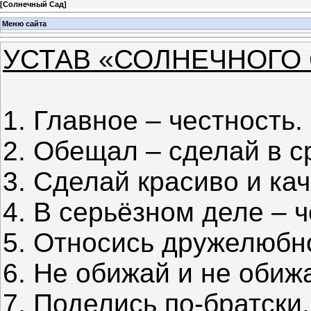
[
Солнечный Сад
]
Меню сайта
УСТАВ «СОЛНЕЧНОГО
1. Главное – честность.
2. Обещал – сделай в с
3. Сделай красиво и ка
4. В серьёзном деле – ч
5. Относись дружелюбно
6. Не обижай и не обиж
7. Поделись по-братски.