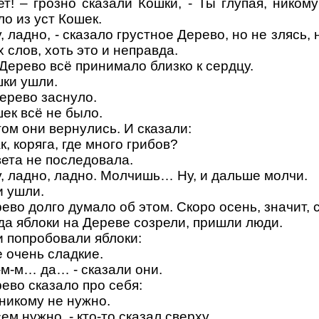
ет! – грозно сказали Кошки, - Ты глупая, ником
о из уст Кошек.
у, ладно, - сказало грустное Дерево, но не злясь, 
х слов, хоть это и неправда.
Дерево всё принимало близко к сердцу.
ки ушли.
ерево заснуло.
ек всё не было.
ом они вернулись. И сказали:
ак, коряга, где много грибов?
ета не последовала.
у, ладно, ладно. Молчишь… Ну, и дальше молчи.
 ушли.
ево долго думало об этом. Скоро осень, значит, с
да яблоки на Дереве созрели, пришли люди.
 попробовали яблоки:
е очень сладкие.
-м-м… да… - сказали они.
ево сказало про себя:
 никому не нужно.
сем нужно, - кто-то сказал сверху.