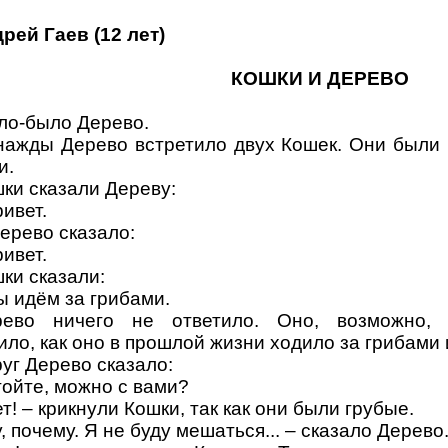
рей Гаев (12 лет)
КОШКИ И ДЕРЕВО
о-было Дерево.
ажды Дерево встретило двух Кошек. Они были 
и.
ки сказали Дереву:
ривет.
ерево сказало:
ривет.
ки сказали:
ы идём за грибами.
рево ничего не ответило. Оно, возможно, 
ло, как оно в прошлой жизни ходило за грибами 
уг Дерево сказало:
тойте, можно с вами?
ет! – крикнули Кошки, так как они были грубые.
у, почему. Я не буду мешаться... – сказало Дерево