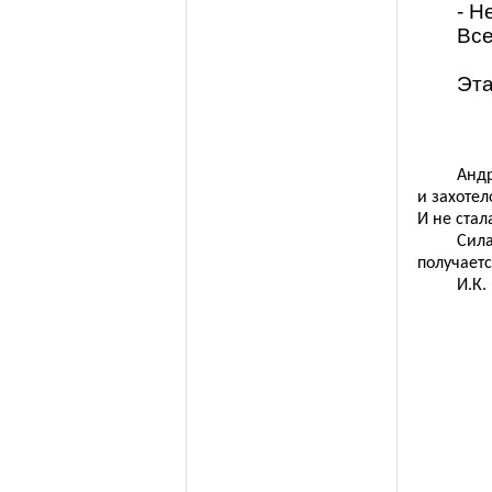
- Н
Все
Эта
Андр
и захотел
И не стал
Сила
получаетс
И.К.