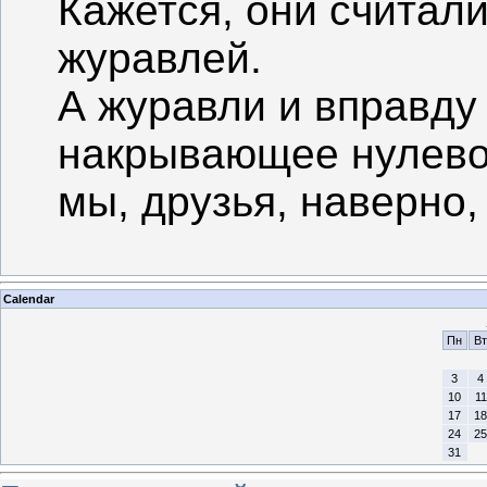
Кажется, они считал
журавлей.
А журавли и вправду 
накрывающее нулевой
мы, друзья, наверно,
Calendar
Пн
Вт
3
4
10
11
17
18
24
25
31