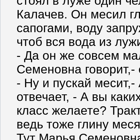
стоял в луже один ч
Калачев. Он месил г
сапогами, воду запру
чтоб вся вода из луж
- Да он же совсем ма
Семеновна говорит,- 
- Ну и пускай месит,
отвечает, - А вы как
класс желаете? Трак
ведь тоже глину меся
Тут Марья Семеновна