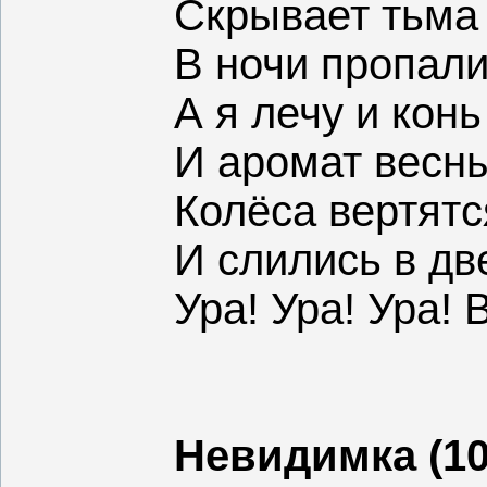
Скрывает тьма
В ночи
пропали
А я лечу и кон
И аромат весны
Колёса вертятс
И слились в дв
Ура! Ура! Ура! 
Невидимка (10