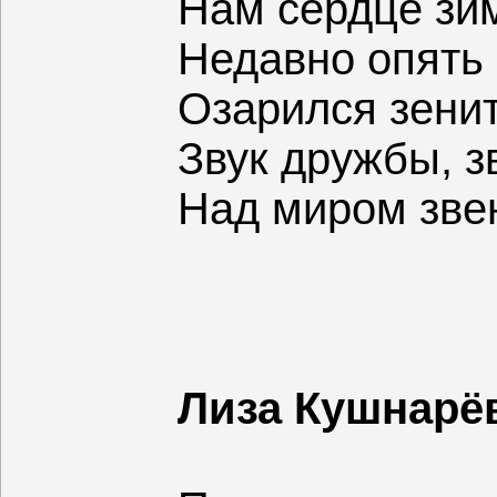
Нам сердце зи
Недавно опять
Озарился зенит
Звук дружбы, з
Над миром звен
Лиза Кушнарёв