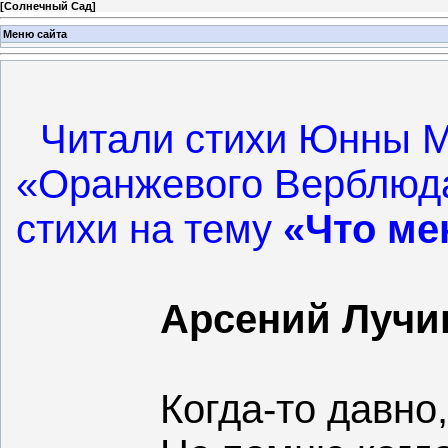
[
Солнечный Сад
]
Меню сайта
Читали стихи Юнны М
«Оранжевого Верблюда
стихи на тему
«Что мен
Арсений Лучин
Когда-то давно,