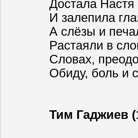
Достала Настя
И залепила гла
А слёзы и печа
Растаяли в сло
Словах, преод
Обиду, боль и с
Тим Гаджиев (