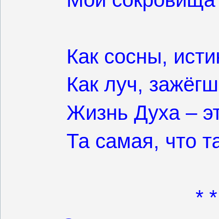
Как сосны, исти
Как луч, зажёг
Жизнь Духа – э
Та самая, что т
* *