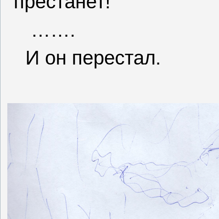
престанет!
…….
И он перестал.