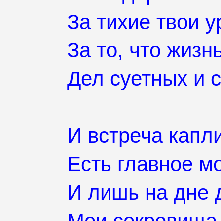
За тихие твои у
За то, что жизн
Дел суетных и с
И встреча капл
Есть главное мо
И лишь на дне 
Мои сокровища 