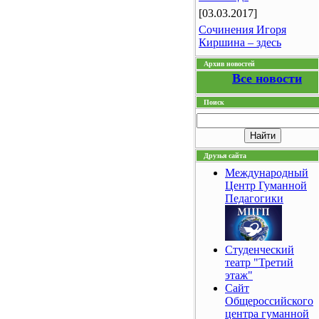
[03.03.2017]
Сочинения Игоря
Киршина – здесь
Архив новостей
Все новости
Поиск
Друзья сайта
Международный
Центр Гуманной
Педагогики
Студенческий
театр "Третий
этаж"
Сайт
Общероссийского
центра гуманной