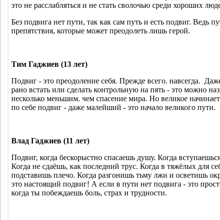
это не расслабляться и не стать сволочью среди хороших люд
Без подвига нет пути, так как сам путь и есть подвиг. Ведь п
препятствия, которые может преодолеть лишь герой.
Тим Гаджиев (13 лет)
Подвиг - это преодоление себя. Прежде всего. навсегда.
Даже
рано встать или сделать контрольную на пять - это можно на
несколько меньшим. чем спасение мира. Но великое начинает
по себе подвиг - даже малейший - это начало великого пути.
Влад Гаджиев (11 лет)
Подвиг, когда бескорыстно спасаешь душу. Когда вступаешься
Когда не сдаёшь, как последний трус. Когда в тяжёлых для се
подставишь плечо. Когда разгонишь тьму лжи и осветишь ок
это настоящий подвиг! А если в пути нет подвига - это прост
когда ты побеждаешь боль, страх и трудности.