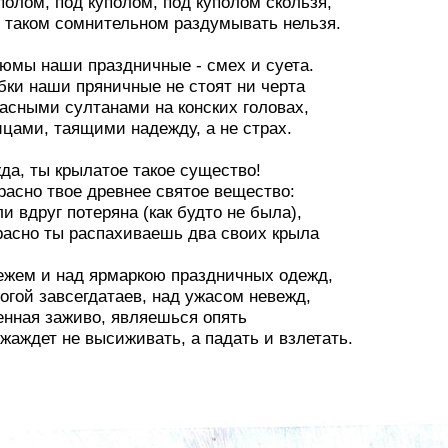
полом, под куполом, под куполом скользя,
м таком сомнительном раздумывать нельзя.
тюмы наши праздничные - смех и суета.
бки наши пряничные не стоят ни черта
расными султанами на конских головах,
ицами, таящими надежду, а не страх.
да, ты крылатое такое существо!
красно твое древнее святое вещество:
и вдруг потеряна (как будто не была),
красно ты распахиваешь два своих крыла
ежем и над ярмаркою праздничных одежд,
вогой завсегдатаев, над ужасом невежд,
енная заживо, являешься опять
 жаждет не высиживать, а падать и взлетать.