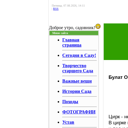
Пятница, 07.08.2026, 14:11
|
RSS
Доброе утро, садовник!
Меню сайта
Главная
страница
Сегодня в Саду!
Творчество
старшего Сада
Булат О
Важные вещи
Истории Сада
Походы
ФОТОГРАФИИ
Цирк - н
Устав
В цирке 