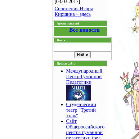
[03.03.2017]
Сочинения Игоря
Киршина – здесь
Архив новостей
Все новости
Поиск
Друзья сайта
Международный
Центр Гуманной
Педагогики
Студенческий
театр "Третий
этаж"
Сайт
Общероссийского
центра гуманной
педагогики (ред.