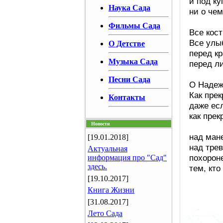
и под ку
Наука Сада
ни о че
Фильмы Сада
Все кос
Все улы
О Детстве
перед к
Музыка Сада
перед л
Песни Сада
О Надеж
Как пре
Контакты
даже есл
как пре
Новости
над ман
[19.01.2018]
над тре
Актуальная
похорон
информация про "Сад"
здесь.
тем, кто
[19.10.2017]
Книга Жизни
[31.08.2017]
Лето Сада