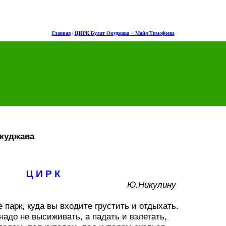
Главная
|
ЦИРК Булат Окуджава + Майя Тимофеева
куджава
Ц И Р К
Ю.Никулину
е парк, куда вы входите грустить и отдыхать.
надо не высиживать, а падать и взлетать,