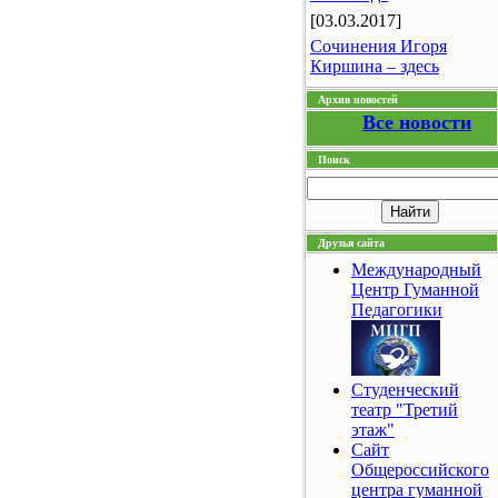
[03.03.2017]
Сочинения Игоря
Киршина – здесь
Архив новостей
Все новости
Поиск
Друзья сайта
Международный
Центр Гуманной
Педагогики
Студенческий
театр "Третий
этаж"
Сайт
Общероссийского
центра гуманной