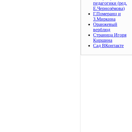
педагогики (ред.
Е.Чернозёмова)
Г.Померанц и
З.Миркина
Оранжевый
верблюд
Страница Игоря
Киршина
Сад ВКонтакте