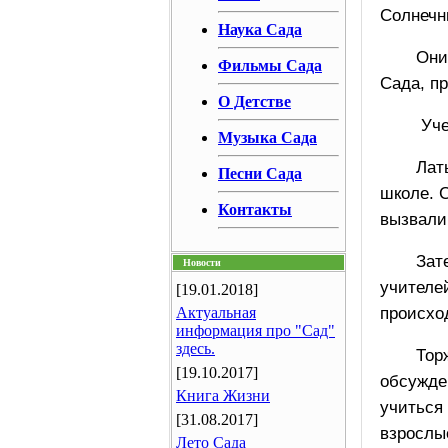
Солнечн
Наука Сада
Они
Фильмы Сада
Сада, п
О Детстве
Уче
Музыка Сада
Лат
Песни Сада
школе. С
Контакты
вызвали
Зат
Новости
учителе
[19.01.2018]
происхо
Актуальная
информация про "Сад"
здесь.
Тор
[19.10.2017]
обсужде
Книга Жизни
учиться 
[31.08.2017]
взрослы
Лето Сада