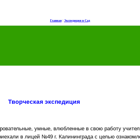
Главная
|
Экспедиция в Сад
Творческая экспедиция
ровательные, умные, влюбленные в свою работу учите
риехали в лицей №49 г. Калининграда с целью ознакомл