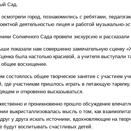
ый Сад.
 осмотрели город, познакомились с ребятами, педагога
роектной деятельностью лицея и работой музыкально-эс
ники Солнечного Сада провели экскурсию и рассказали 
ыши показали нам совершенно замечательную сценку «
ценка была настолько красивой, а учителя выступали т
 общее восхищение.
ем состоялось общее творческое занятие с участием уч
й, где участникам пришлось играть в летающую тарелку
дящем и откровенно высказываться.
жественно и проникновенно прошло обсуждение впечатле
нии выкристаллизовалась мысль о том, как взаимопитат
друг у друга искать источники, вдохновляющие на твор
е будут воспитывать счастливых детей.