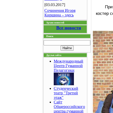
[03.03.2017]
При
Сочинения Игоря
костер с
Киршина – здесь
Архив новостей
Все новости
Поиск
Друзья сайта
Международный
Центр Гуманной
Педагогики
Студенческий
театр "Третий
этаж"
Сайт
Общероссийского
центра гуманной