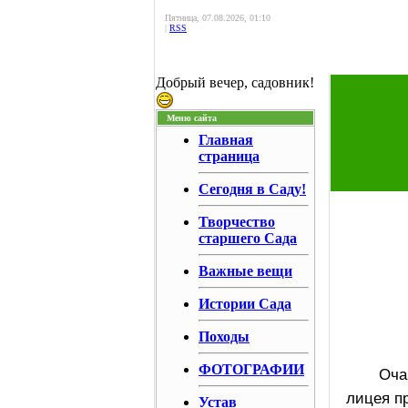
Пятница, 07.08.2026, 01:10
|
RSS
Добрый вечер, садовник!
Меню сайта
Главная
страница
Сегодня в Саду!
Творчество
старшего Сада
Важные вещи
Истории Сада
Походы
ФОТОГРАФИИ
Оча
лицея п
Устав