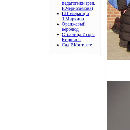
педагогики (ред.
Е.Чернозёмова)
Г.Померанц и
З.Миркина
Оранжевый
верблюд
Страница Игоря
Киршина
Сад ВКонтакте