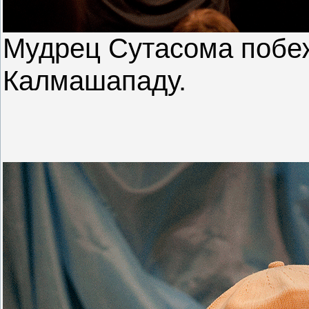
Мудрец Сутасома побе
Калмашападу.