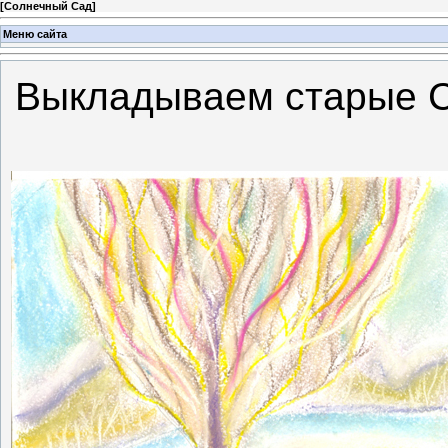
[
Солнечный Сад
]
Меню сайта
Выкладываем старые С