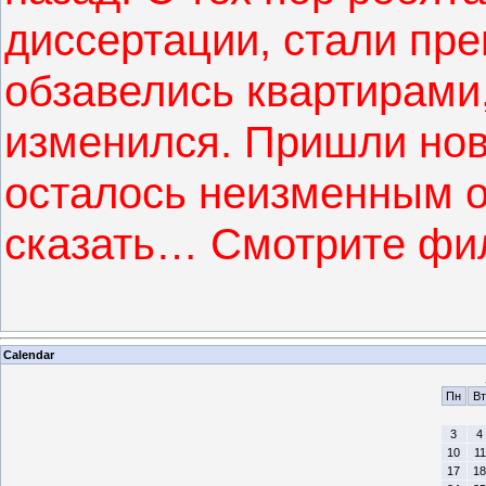
диссертации, стали пре
обзавелись квартирами
изменился. Пришли нов
осталось неизменным 
сказать… Смотрите фи
Calendar
Пн
Вт
3
4
10
11
17
18