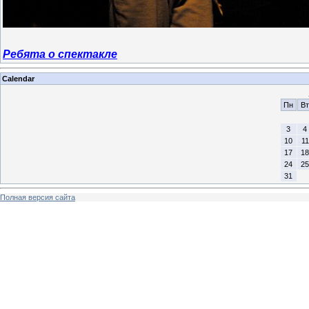
Ребята о спектакле
Calendar
Пн
Вт
3
4
10
11
17
18
24
25
31
Полная версия сайта