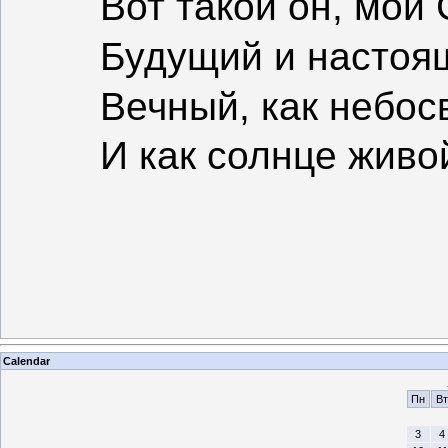
Вот такой он, мой 
Будущий и настоя
Вечный, как небос
И как солнце живо
Calendar
Пн
Вт
3
4