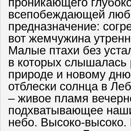
проникающего глубоко
всепобеждающей любв
предназначение: согре
вот жемчужина утренн
Малые птахи без уста
в которых слышалась
природе и новому дню
отблески солнца в Ле
– живое пламя вечерне
подхватывающее наши
небо. Высоко-высоко.