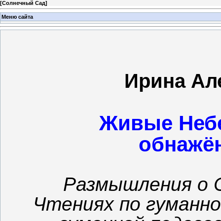
[
Солнечный Сад
]
Меню сайта
Ирина Ал
Живые Небе
обнажё
Размышления о 
Чтениях по гуманн