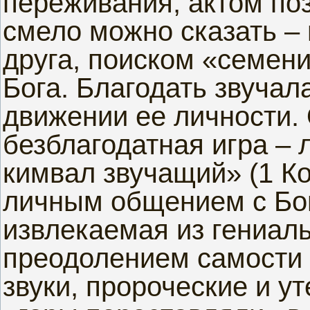
переживания, актом по
смело можно сказать –
друга, поиском «семен
Бога. Благодать звучал
движении ее личности. 
безблагодатная игра –
кимвал звучащий» (1 Кор
личным общением с Бог
извлекаемая из гениал
преодолением самости 
звуки, пророческие и у