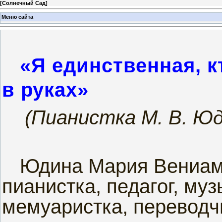
[
Солнечный Сад
]
Меню сайта
«Я единственная, к
в руках»
(Пианистка М. В. Юд
Юдина Мария Вениами
пианистка, педагог, му
мемуаристка, переводч