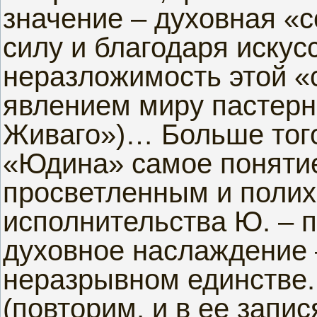
значение – духовная «с
силу и благодаря искус
неразложимость этой «с
явлением миру пастерн
Живаго»)… Больше того
«Юдина» самое понятие
просветленным и полих
исполнительства Ю. – 
духовное наслаждение 
неразрывном единстве
(повторим, и в ее запис