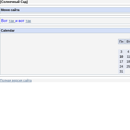
[
Солнечный Сад
]
Меню сайта
Вот
так
и вот
так
Calendar
Пн
Вт
3
4
10
11
17
18
24
25
31
Полная версия сайта