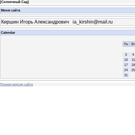
[
Солнечный Сад
]
Меню сайта
Киршин Игорь Александрович
ia_kirshin@mail.ru
Calendar
Пн
Вт
3
4
10
11
17
18
24
25
31
Полная версия сайта