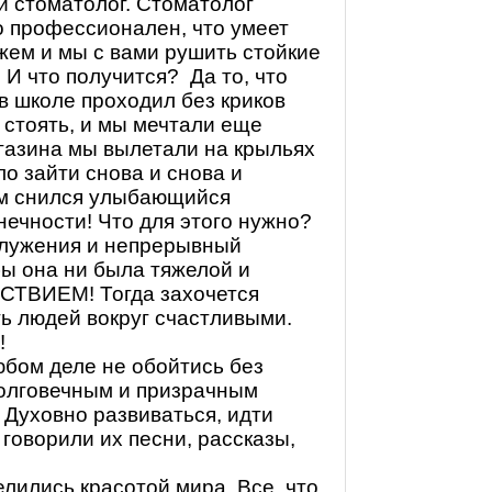
й стоматолог. Стоматолог
о профессионален, что умеет
ожем и мы с вами рушить стойкие
 И что получится?
Да то, что
 в школе проходил без криков
 стоять, и мы мечтали еще
агазина мы вылетали на крыльях
о зайти снова и снова и
ам снился улыбающийся
ечности! Что для этого нужно?
служения и непрерывный
бы она ни была тяжелой и
ТВИЕМ! Тогда захочется
ть людей вокруг счастливыми.
!
юбом деле не обойтись без
долговечным и призрачным
 Духовно развиваться, идти
 говорили их песни, рассказы,
елились красотой мира. Все, что