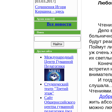
[03.03.2017]
Любо
Сочинения Игоря
Киршина – здесь
Архив новостей
Все новости
Чтени
Дело 
Поиск
больнично
будут реа
Поймут ли
Друзья сайта
уж очень 
Международный
их светлы
Центр Гуманной
Конеч
Педагогики
встретил 
вниматель
И тог
Студенческий
слушала…
театр "Третий
Чтениями
этаж"
Добр
Сайт
жить абсо
Общероссийского
центра гуманной
можно люб
педагогики (ред.