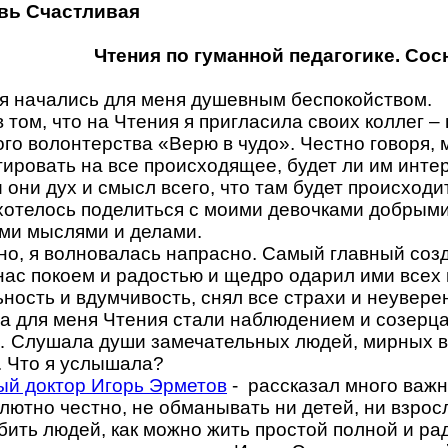
вь Счастливая
Чтения по гуманной педагогике. Со
я начались для меня душевным беспокойством.
в том, что на Чтения я пригласила своих коллег –
го волонтерства «Верю в чудо». Честно говоря, 
гировать на все происходящее, будет ли им инте
 они дух и смысл всего, что там будет происходи
хотелось поделиться с моими девочками добрым
ми мыслями и делами.
но, я волновалась напрасно. Самый главный соз
нас покоем и радостью и щедро одарил ими всех 
ность и вдумчивость, снял все страхи и неувере
да для меня Чтения стали наблюдением и созерц
 Слушала души замечательных людей, мирных в
. Что я услышала?
ый доктор Игорь Эрметов
-
рассказал много важн
лютно честно, не обманывать ни детей, ни взросл
ить людей, как можно жить простой полной и ра