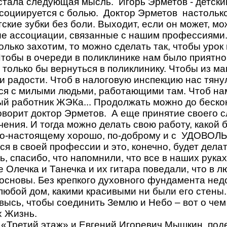
стала следующая мысль.
Игорь Эрметов - детски
социируется с болью.
Доктор Эрметов
настольк
тские зубки без боли. Выходит, если он может, м
е ассоциации, связанные с нашим профессиями.
олько захотим, то можно сделать так, чтобы урок
Чтобы в очереди в поликлинике нам было приятно
только бы вернуться в поликлинику. Чтобы из м
и радости. Чтоб в налоговую инспекцию нас тянул
ся с милыми людьми, работающими там. Чтоб н
й работник ЖЭКа... Продолжать можно до бескон
оворит доктор Эрметов.
А еще принятие своего 
чения. И тогда можно делать свою работу, какой 
по-настоящему хорошо, по-доброму и с
УДОВОЛЬС
ся в своей профессии и это, конечно, будет дела
ь, спасибо, что напомнили, что все в наших руках
 Олечка и Танечка и их гитара поведали, что в л
основы. Без крепкого духовного фундамента не
любой дом, какими красивыми ни были его стены.
ввысь, чтобы соединить Землю и Небо – вот о чем
х Жизнь.
 «Третий этаж» и Евгений Игоревич Мышкин
под