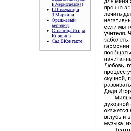
для меня 
Е.Чернозёмова)
прочно ас
Г.Померанц и
лечить де
З.Миркина
негативны
Оранжевый
верблюд
если мы т
Страница Игоря
учителя. 
Киршина
заболеть,
Сад ВКонтакте
гармонии 
пообщать
начитанны
Любовь, г
процесс у
скучной, 
развивать
Дядя Игор
Милые
духовной 
окажется 
вглубь и 
музыка, и
Театр