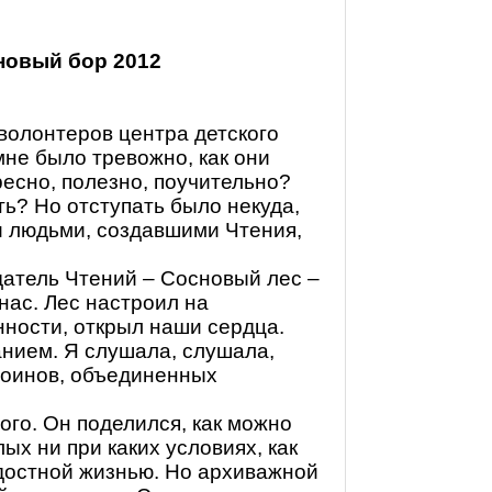
сновый бор 2012
 волонтеров центра детского
мне было тревожно, как они
ресно, полезно, поучительно?
ть? Но отступать было некуда,
и людьми, создавшими Чтения,
датель Чтений – Сосновый лес –
нас. Лес настроил на
нности, открыл наши сердца.
анием. Я слушала, слушала,
оинов, объединенных
ого. Он поделился, как можно
ых ни при каких условиях, как
достной жизнью. Но архиважной