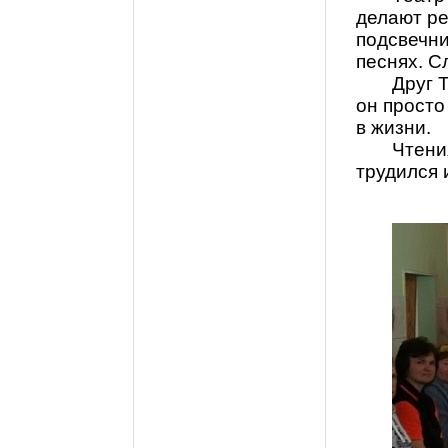
делают ре
подсвечни
песнях. С
Друг 
он просто
в жизни.
Чтени
трудился 