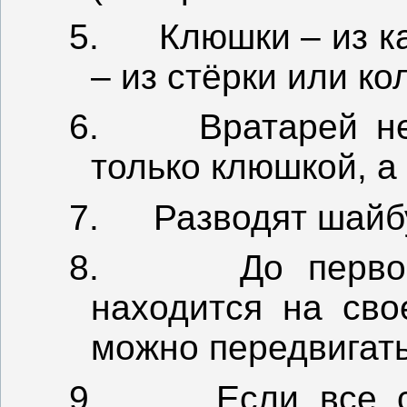
5.
Клюшки – из к
– из стёрки или ко
6.
Вратарей н
только клюшкой, а 
7.
Разводят шайбу
8.
До перво
находится на сво
можно передвигать
9.
Если все 