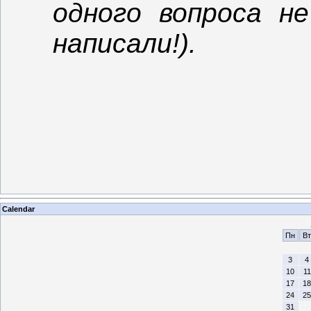
одного вопроса н
написали!).
Calendar
Пн
Вт
3
4
10
11
17
18
24
25
31