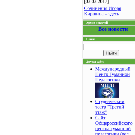
[03.03.2017]
Сочинения Игоря
Киршина – здесь
Архив новостей
Все новости
Поиск
Друзья сайта
Международный
Центр Гуманной
Педагогики
Студенческий
театр "Третий
этаж"
Сайт
Общероссийского
центра гуманной
педагогики (ред.