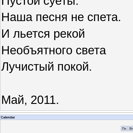
Пустой суеты.
Наша песня не спета.
И льется рекой
Необъятного света
Лучистый покой.
Май,
20
11.
Calendar
Пн
Вт