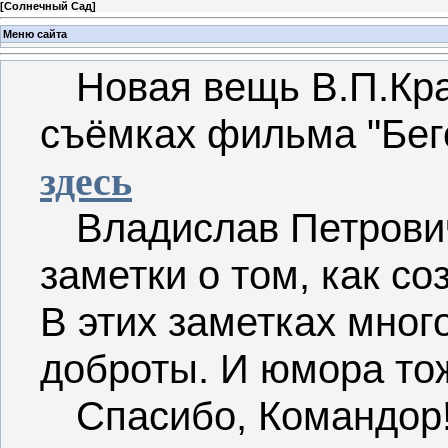
[
Солнечный Сад
]
Меню сайта
Новая вещь В.П.Крап
съёмках фильма "Бегс
здесь
Владислав Петрови
заметки о том, как с
В этих заметках мног
доброты. И юмора тож
Спасибо, Командор