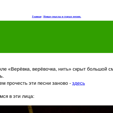
Главная
|
Новые смыслы в старых песнях.
кле «Верёвка, верёвочка, нить» скрыт большой с
ь.
м прочесть эти песни заново -
здесь
мся в эти лица: