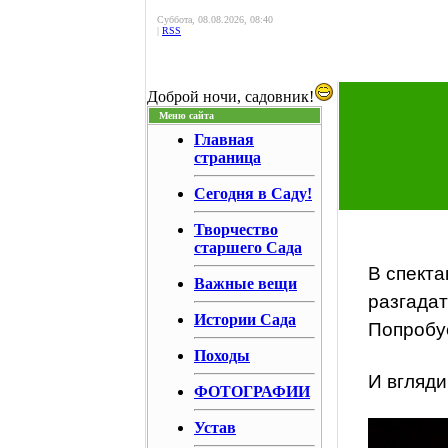
Суббота, 08.08.2026, 08:40
|
RSS
Доброй ночи, садовник!
Меню сайта
Главная
страница
Сегодня в Саду!
Творчество
старшего Сада
В спекта
Важные вещи
разгадат
Истории Сада
Попробуе
Походы
И вгляди
ФОТОГРАФИИ
Устав