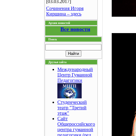
[03.03.2017]
Сочинения Игоря
Киршина – здесь
Архив новостей
Все новости
Поиск
Друзья сайта
Международный
Центр Гуманной
Педагогики
Студенческий
театр "Третий
этаж"
Сайт
Общероссийского
центра гуманной
педагогики (ред.