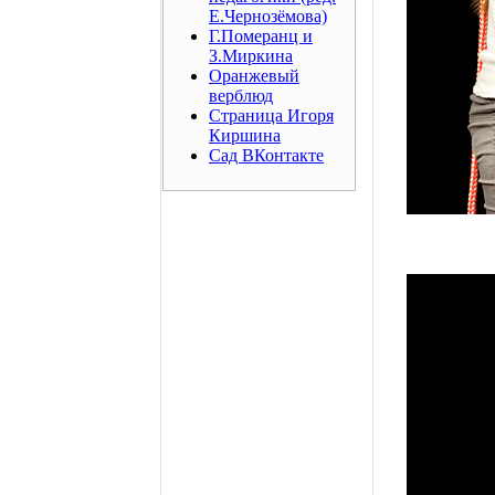
Е.Чернозёмова)
Г.Померанц и
З.Миркина
Оранжевый
верблюд
Страница Игоря
Киршина
Сад ВКонтакте