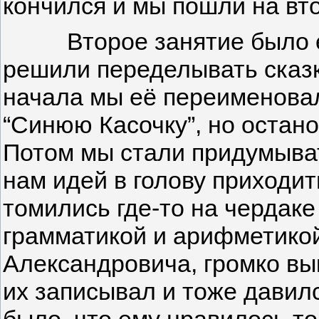
кончился и мы пошли на вт
Второе занятие было ещ
решили переделывать сказк
начала мы её переименовал
“Синюю Касочку”, но остано
Потом мы стали придумыват
нам идей в голову приходит
томились где-то на чердаке
грамматикой и арифметикой
Александровича, громко вы
их записывал и тоже давилс
было, что ему нравилось то