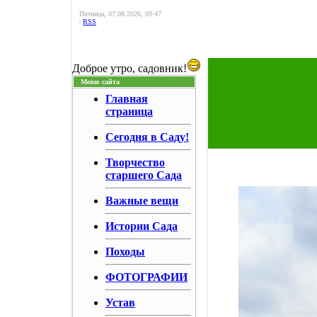
Пятница, 07.08.2026, 09:47
|
RSS
Доброе утро, садовник!
Меню сайта
Главная
страница
Сегодня в Саду!
Творчество
старшего Сада
Важные вещи
Истории Сада
Походы
ФОТОГРАФИИ
Устав