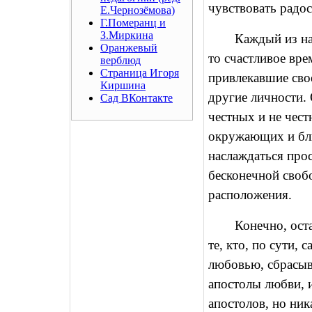
чувствовать радос
Е.Чернозёмова)
Г.Померанц и
З.Миркина
Каждый из нас
Оранжевый
то счастливое вре
верблюд
Страница Игоря
привлекавшие свое
Киршина
другие личности.
Сад ВКонтакте
честных и не чест
окружающих и бли
наслаждаться про
бесконечной свобо
расположения.
Конечно, ост
те, кто, по сути,
любовью, сбрасыв
апостолы любви, и
апостолов, но ник