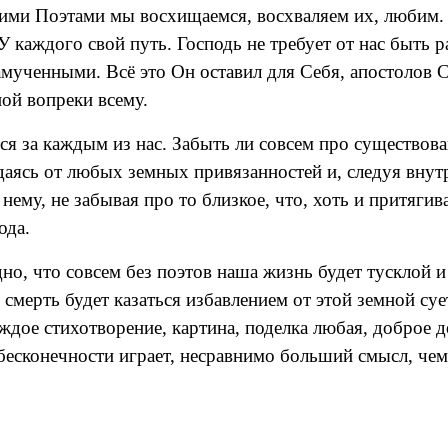
кими Поэтами мы восхищаемся, восхваляем их, любим. 
У каждого свой путь. Господь не требует от нас быть
амученными. Всё это Он оставил для Себя, апостолов С
ной вопреки всему.
я за каждым из нас. Забыть ли совсем про существован
аясь от любых земных привязанностей и, следуя внутр
нему, не забывая про то близкое, что, хоть и притягив
ода.
о, что совсем без поэтов наша жизнь будет тусклой и 
и смерть будет казаться избавлением от этой земной су
дое стихотворение, картина, поделка любая, доброе де
 бесконечности играет, несравнимо больший смысл, че