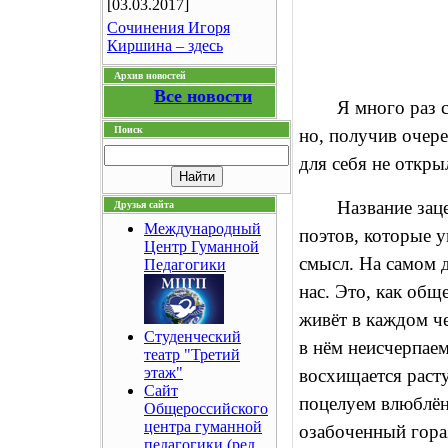
[03.03.2017]
Сочинения Игоря
Киршина – здесь
Архив новостей
Все новости
Я много раз 
Поиск
но, получив очер
для себя не откры
Название зац
Друзья сайта
Международный
поэтов, которые у
Центр Гуманной
смысл. На самом д
Педагогики
нас. Это, как об
живёт в каждом че
Студенческий
в нём неисчерпаем
театр "Третий
этаж"
восхищается раст
Сайт
поцелуем влюблён
Общероссийского
центра гуманной
озабоченный гора
педагогики (ред.