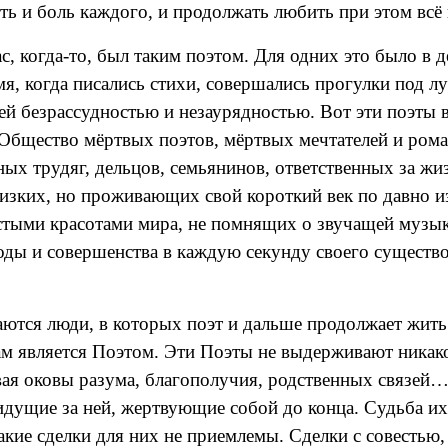
ть и боль каждого, и продолжать любить при этом всё 
, когда-то, был таким поэтом. Для одних это было в д
мя, когда писались стихи, совершались прогулки под 
й безрассудностью и незаурядностью. Вот эти поэты в
 Общество мёртвых поэтов, мёртвых мечтателей и ром
ных трудяг, дельцов, семьянинов, ответственных за жи
зких, но проживающих свой короткий век по давно и
стыми красотами мира, не помнящих о звучащей музык
ды и совершенства в каждую секунду своего существов
аются люди, в которых поэт и дальше продолжает жить 
 сам является Поэтом. Эти Поэты не выдерживают никак
ая оковы разума, благополучия, родственных связей… 
дущие за ней, жертвующие собой до конца. Судьба их,
акие сделки для них не приемлемы. Сделки с совестью