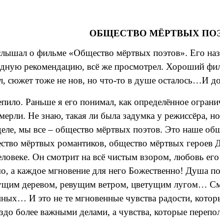
ОБЩЕСТВО МЁРТВЫХ ПО
слышал о фильме «Общество мёртвых поэтов». Его наз
едную рекомендацию, всё же просмотрел. Хороший фил
л, сюжет тоже не нов, но что-то в душе осталось…И до
епило. Раньше я его понимал, как определённое ограни
мерли. Не знаю, такая ли была задумка у режиссёра, но
еле, мы все – общество мёртвых поэтов. Это наше общ
щество мёртвых романтиков, общество мёртвых героев
ловеке. Он смотрит на всё чистым взором, любовь его
о, а каждое мгновение для него Божественно! Душа по
ущим деревом, ревущим ветром, цветущим лугом… См
ных… И это не те мгновенные чувства радости, котор
здо более важными делами, а чувства, которые перепо