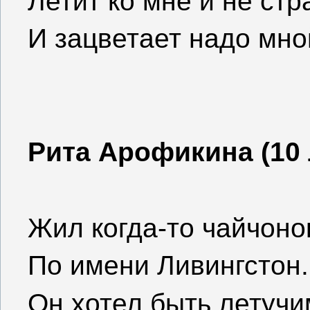
Летит ко мне и не ст
И зацветает надо мно
Рита Арофикина (10 
Жил когда-то чайчоно
По имени Ливингстон.
Он хотел быть летучи