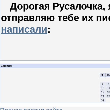
Дорогая Русалочка,
отправляю тебе их пис
написали
:
Calendar
Пн
Вт
3
4
10
11
17
18
24
25
31