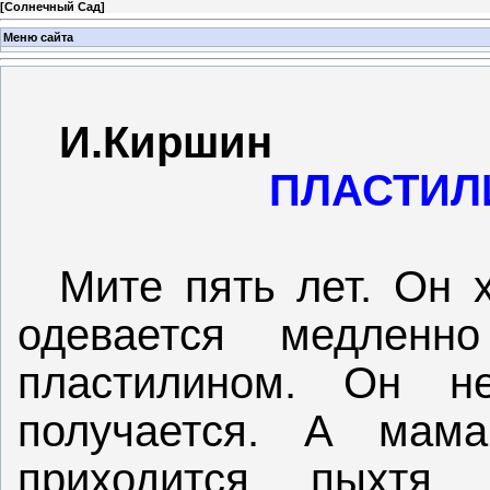
[
Солнечный Сад
]
Меню сайта
И.Киршин
ПЛАСТИЛ
Мите пять лет. Он 
одевается медлен
пластилином. Он н
получается. А мам
приходится, пыхтя, 