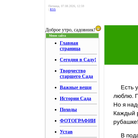
Пятница, 07.08.2026, 12:59
|
RSS
Доброе утро, садовник!
Меню сайта
Главная
страница
Сегодня в Саду!
Творчество
старшего Сада
Есть у
Важные вещи
люблю. П
Истории Сада
Но я над
Походы
Каждый р
ФОТОГРАФИИ
рубашке!
Устав
В под