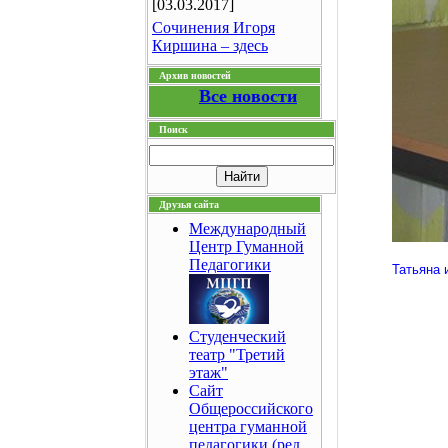
[03.03.2017]
Сочинения Игоря
Киршина – здесь
Архив новостей
Все новости
Поиск
Друзья сайта
Международный
Центр Гуманной
Педагогики
Татьяна и
Студенческий
театр "Третий
этаж"
Сайт
Общероссийского
центра гуманной
педагогики (ред.