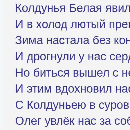
Колдунья Белая яви
И в холод лютый пре
Зима настала без ко
И дрогнули у нас сер
Но биться вышел с н
И этим вдохновил нас
С Колдуньею в суро
Олег увлёк нас за со