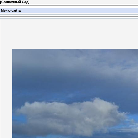
[
Солнечный Сад
]
Меню сайта