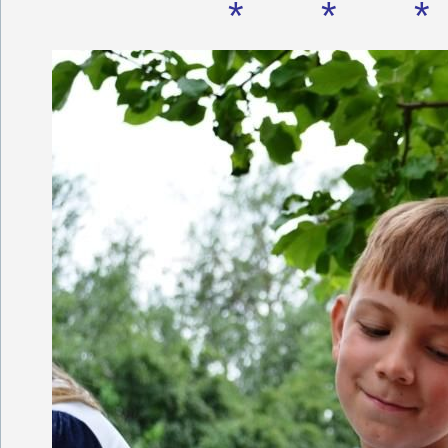
*
*
*