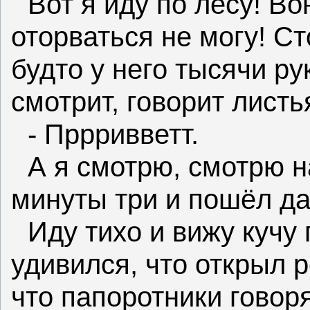
Вот я иду по лесу! Во
оторваться не могу! Ст
будто у него тысячи ру
смотрит, говорит лист
- Пррривветт.
А я смотрю, смотрю н
минуты три и пошёл д
Иду тихо и вижу кучу 
удивился, что открыл 
что папоротники говор