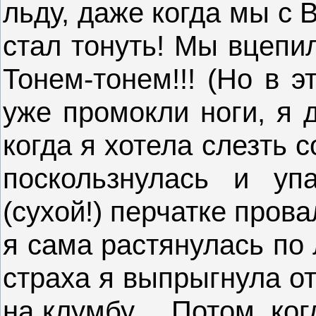
льду, даже когда мы с 
стал тонуть! Мы вцепил
Тонем-тонем!!! (Но в 
уже промокли ноги, я 
когда я хотела слезть с
поскользнулась и уп
(сухой!) перчатке пров
я сама растянулась по 
страха я выпрыгнула о
на клумбу… Потом, ког