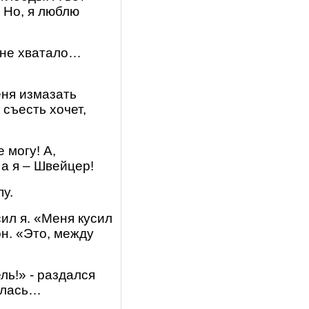
 Но, я люблю
ё не хватало…
еня измазать
съесть хочет,
 могу! А,
 а я – Швейцер!
пу.
ил я. «Меня кусил
он. «Это, между
ь!» - раздался
нулась…