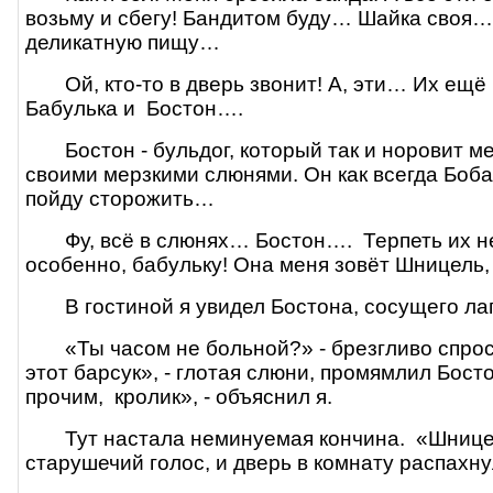
возьму и сбегу! Бандитом буду… Шайка своя…
деликатную пищу…
Ой, кто-то в дверь звонит! А, эти… Их ещ
Бабулька и
Бостон….
Бостон - бульдог, который так и норовит м
своими мерзкими слюнями. Он как всегда Боба 
пойду сторожить…
Фу, всё в слюнях… Бостон….
Терпеть их не
особенно, бабульку! Она меня зовёт Шницель,
В гостиной я увидел Бостона, сосущего ла
«Ты часом не больной?» - брезгливо спрос
этот барсук», - глотая слюни, промямлил Бост
прочим,
кролик», - объяснил я.
Тут настала неминуемая кончина.
«Шницел
старушечий голос, и дверь в комнату распах