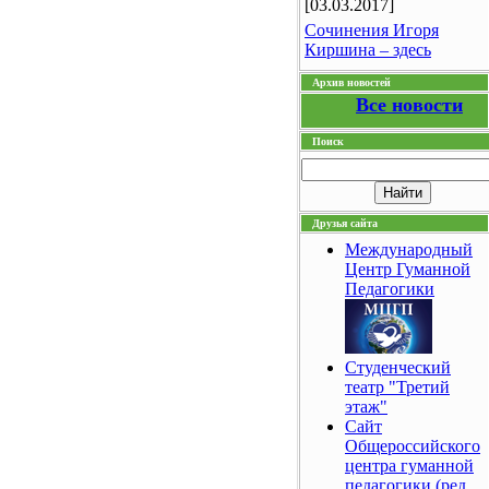
[03.03.2017]
Сочинения Игоря
Киршина – здесь
Архив новостей
Все новости
Поиск
Друзья сайта
Международный
Центр Гуманной
Педагогики
Студенческий
театр "Третий
этаж"
Сайт
Общероссийского
центра гуманной
педагогики (ред.