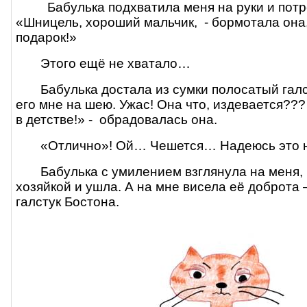
Бабулька подхватила меня на руки и потр
«Шницель, хороший мальчик,
- бормотала она
подарок!»
Этого ещё не хватало…
Бабулька достала из сумки полосатый гал
его мне на шею. Ужас! Она что, издевается??
в детстве!» -
обрадовалась она.
«Отлично»! Ой… Чешется… Надеюсь это н
Бабулька с умилением взглянула на меня,
хозяйкой и ушла. А на мне висела её доброта
галстук Бостона.