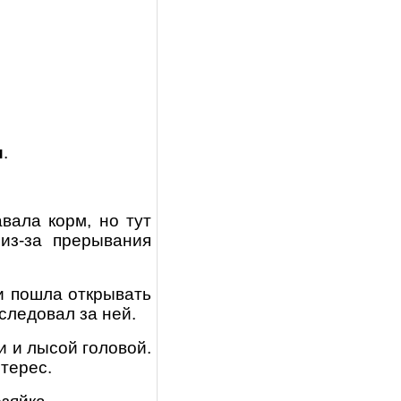
и
.
вала корм, но тут
 из-за прерывания
и пошла открывать
следовал за ней.
и и лысой головой.
нтерес.