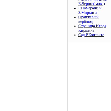
Е.Чернозёмова)
Г.Померанц и
З.Миркина
Оранжевый
верблюд
Страница Игоря
Киршина
Сад ВКонтакте