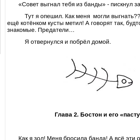
«Совет выгнал тебя из банды» - пискнул з
Тут я опешил. Как меня
могли выгнать??
ещё котёнком кусты метил! А говорят так, будт
знакомые. Предатели…
Я отвернулся и побрёл домой.
Глава 2
.
Бостон и его «паст
Как я зол! Меня бросила банда! А всё эти 