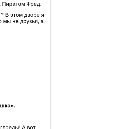
а Пиратом Фред.
? В этом дворе я
о мы не друзья, а
ушка».
оглоеды! А вот