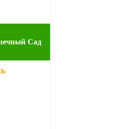
нечный Сад
нь