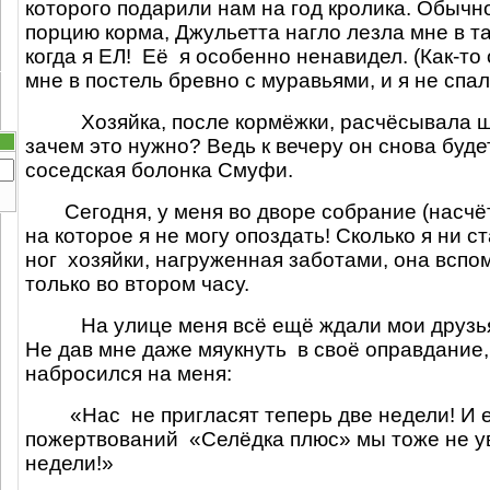
которого подарили нам на год кролика. Обычн
порцию корма, Джульетта нагло лезла мне в та
когда я ЕЛ!
Её
я особенно ненавидел. (Как-то
мне в постель бревно с муравьями, и я не спал
Хозяйка, после кормёжки, расчёсывала ш
зачем это нужно? Ведь к вечеру он снова буде
соседская болонка Смуфи.
Сегодня, у меня во дворе собрание (насчёт
на которое я не могу опоздать! Сколько я ни ст
ног
хозяйки, нагруженная заботами, она вспо
только во втором часу.
На улице меня всё ещё ждали мои друзья
Не дав мне даже мяукнуть
в своё оправдание
набросился на меня:
«Нас
не пригласят теперь две недели! И
пожертвований
«Селёдка плюс» мы тоже не у
недели!»