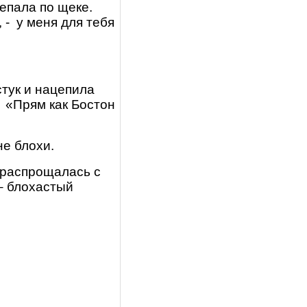
епала по щеке.
, -
у меня для тебя
стук и нацепила
?
«Прям как Бостон
е блохи.
 распрощалась с
 – блохастый