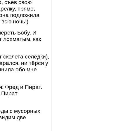
о, съев свою
релку, прямо,
 она подложила
 всю ночь!)
ерсть Бобу. И
т лохматым, как
 скелета селёдки),
арался, ни тёрся у
мнила обо мне
: Фред и Пират.
, Пират
 еды с мусорных
видим две