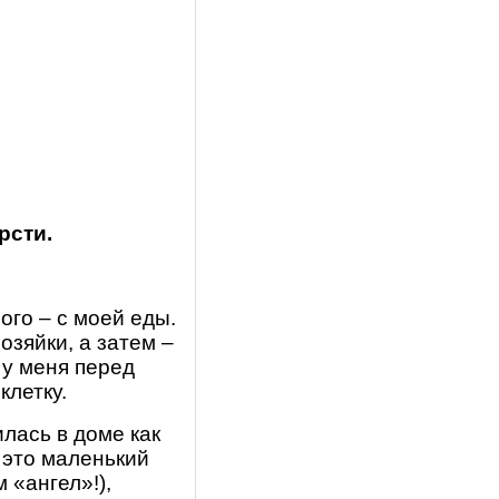
рсти.
ого – с моей еды.
озяйки, а затем –
 у меня перед
клетку.
илась в доме как
- это маленький
 «ангел»!),