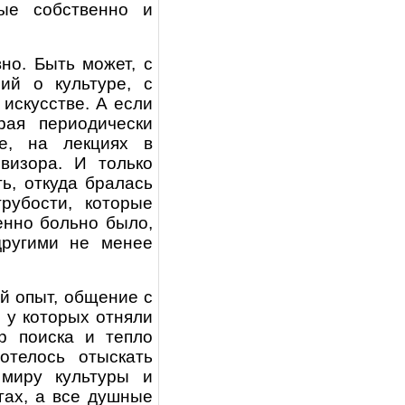
рые собственно и
но. Быть может, с
ий о культуре, с
искусстве. А если
рая периодически
е, на лекциях в
евизора. И только
ь, откуда бралась
рубости, которые
нно больно было,
другими не менее
й опыт, общение с
, у которых отняли
р поиска и тепло
отелось отыскать
миру культуры и
гах, а все душные