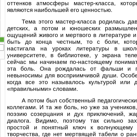
оттенков атмосферы мастер-класса, кото
являются наибольшей его ценностью.
Тема этого мастер-класса родилась дав
детских, а потом и юношеских размышлен
ощущений живого и мертвого в литературе и 
быть до конца честным, то с боли, кото
настигала на уроках литературы в школ
университете, в библиотеке, у экрана тел
сейчас мы начинаем по-настоящему понимат
эта боль. Она рождалась от фальши и г
невыносимы для восприимчивой души. Особе
когда все это называлось культурой или 
«правильными» словами.
А потом был собственный педагогически
коллегами. И та же боль, но уже за учеников
поэзию созерцания и дух приключений, жа
диалога. Видимо, поэтому так сильно зах
простой и понятный ключ к волнующему 
творчества, где нет мертвящей табели о ран