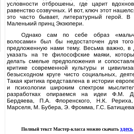
условности отброшены, где царит вдохно
равенство созвучных. И вот, ключ этот нашелся
это часто бывает, литературный герой. В
Маленький принц Экзюпери.
Однако сам по себе образ «мальч
волосами» был бы недостаточен для того
предложенную нами тему. Весьма важно, в 
указать на те философские маяки, котор
делать смелые предположения и сопоставле
критике современной культуры и цивилиза
безысходном круге чисто социальных, деят
Такая критика представлена в истории евро
и психологии широким спектром мыслите
разработках опираемся на идеи Ф.М. До
Бердяева, П.А. Флоренского, Н.К. Рериха,
Марселя, М. Бубера, Э. Фромма, Г.С. Батищева
здесь
Полный текст Мастер-класса можно скачать