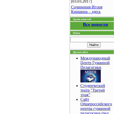
[03.03.2017]
Сочинения Игоря
Киршина – здесь
Архив новостей
Все новости
Поиск
Друзья сайта
Международный
Центр Гуманной
Педагогики
Студенческий
театр "Третий
этаж"
Сайт
Общероссийского
центра гуманной
педагогики (ред.