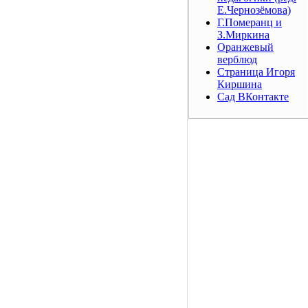
Е.Чернозёмова)
Г.Померанц и
З.Миркина
Оранжевый
верблюд
Страница Игоря
Киршина
Сад ВКонтакте