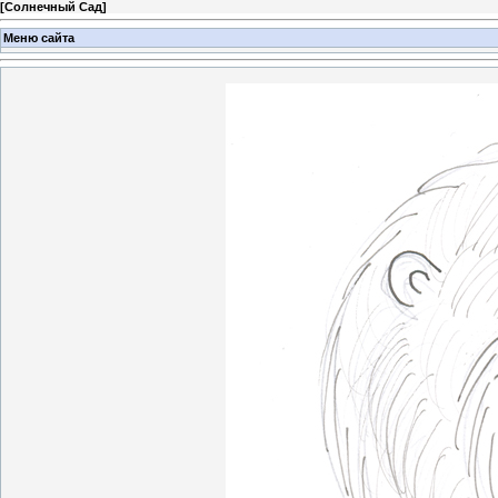
[
Солнечный Сад
]
Меню сайта