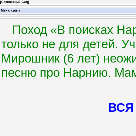
[
Солнечный Сад
]
Меню сайта
Поход «В поисках На
только не для детей. У
Мирошник (6 лет) неож
песню про Нарнию. Мам
ВСЯ