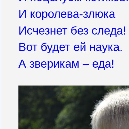
И королева-злюка
Исчезнет без следа!
Вот будет ей наука.
А зверикам – еда!