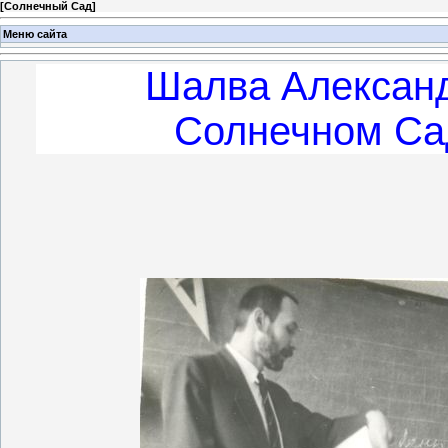
[
Солнечный Сад
]
Меню сайта
Шалва Алексан
Солнечном Сад