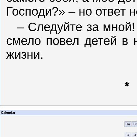
Господи?» – но ответ 
– Следуйте за мной!
смело повел детей в 
жизни.
*
Calendar
Пн
Вт
3
4