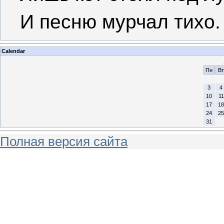
И песню мурчал тихо.
Calendar
Пн
Вт
3
4
10
11
17
18
24
25
31
Полная версия сайта