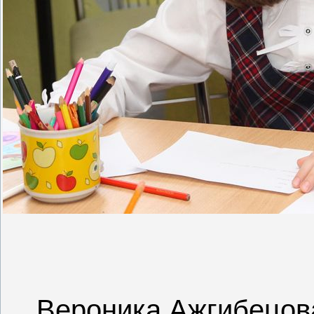
Вероника Ажгибецова