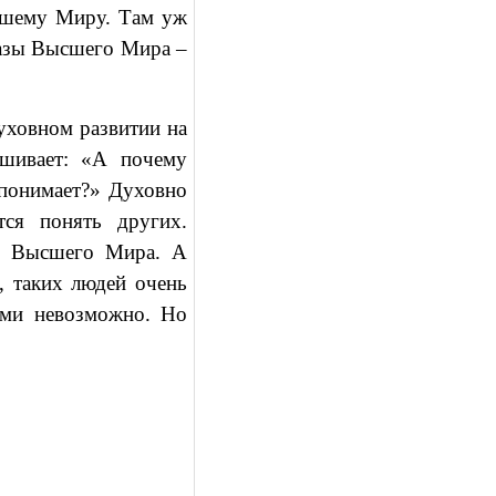
ысшему Миру. Там уж
бразы Высшего Мира –
уховном развитии на
ашивает: «А почему
понимает?» Духовно
тся понять других.
о Высшего Мира. А
, таких людей очень
ами невозможно. Но