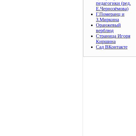
педагогики (ред.
Е.Чернозёмова)
Г.Померанц и
З.Миркина
Оранжевый
верблюд
Страница Игоря
Киршина
Сад ВКонтакте