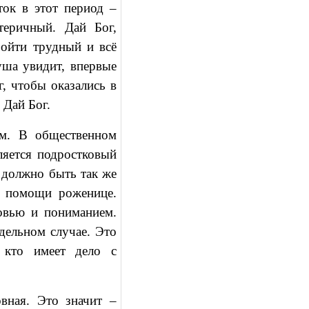
ток в этот период –
теричный. Дай Бог,
ойти трудный и всё
ша увидит, впервые
г, чтобы оказались в
 Дай Бог.
м. В общественном
ляется подростковый
о должно быть так же
й помощи роженице.
овью и пониманием.
дельном случае. Это
 кто имеет дело с
вная. Это значит –