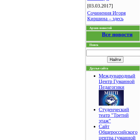
[03.03.2017]
Сочинения Игоря
Киршина – здесь
Архив новостей
Все новости
Поиск
Друзья сайта
Международный
Центр Гуманной
Педагогики
Студенческий
театр "Третий
этаж"
Сайт
Общероссийского
центра гуманной