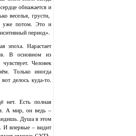
сердце обнажается и
ко веселья, грусти,
а уже потом. Это и
енситивный период».
ая эпоха. Нарастает
ов. В основном из
чувствует. Человек
нём. Только иногда
 вот делось куда-то.
ё нет. Есть полная
. А мир, он ведь –
 видишь. Душа в этом
а. И впервые – видит
нимает именно СУТЬ.