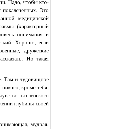
и. Надо, чтобы кто-
 покалеченных. Это
ванной медицинской
равмы (характерный
ровень понимания и
зкий. Хорошо, если
овенные, дружеские
ссказать. Но такая
те. Там и чудовищное
 никого, кроме тебя,
увство вселенского
жении глубины своей
понимающая, мудрая.