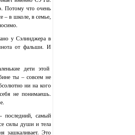
о. Потому что очень
е – в школе, в семье,
носимо.
сано у Сэлинджера в
шнота от фальши. И
ленькие дети этой
бине ты – совсем не
бсолютно ни на кого
себя не понимаешь.
е.
 - последний, самый
се силы души и тела
ия зашкаливает. Это