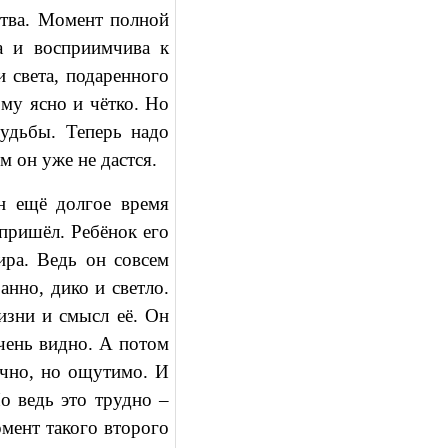
ства. Момент полной
а и восприимчива к
и света, подаренного
ому ясно и чётко. Но
судьбы. Теперь надо
м он уже не дастся.
он ещё долгое время
 пришёл. Ребёнок его
ра. Ведь он совсем
анно, дико и светло.
изни и смысл её. Он
очень видно. А потом
нечно, но ощутимо. И
о ведь это трудно –
омент такого второго