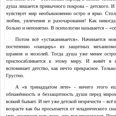
душа лишается привычного покрова – детского. И 
чувствует мир необыкновенно остро и ярко. Столь
любви, увлечения и разочарования! Как никогд
больно и непонятно. В психологии называется – «с
Потом всё «устаканивается». Начинается нов
постепенно «панцирь» из защитных механизм
шрамов и мозолей. Тогда душа уже менее остро 
приспосабливается к этому миру. И живёт в 
вспоминает детство, как нечто прекрасное. Только
Грустно.
А «в тринадцатом лете» - ничего этого ещ
обнажённость и беззащитность души перед миром
всякий бывает. И нет уже детской незрячести – всё
возрасте как бы просыпается от младенческого сн
мир, понимает суть того, что тут происходит. По