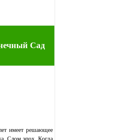
нечный Сад
 лет имеет решающее
ка. Слом эпох. Когда