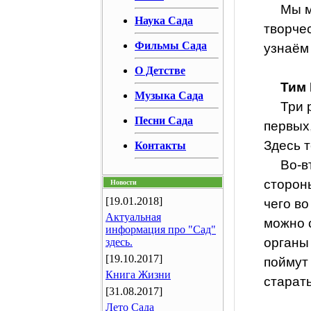
Мы м
Наука Сада
творчес
Фильмы Сада
узнаём 
О Детстве
Тим
Музыка Сада
Три 
Песни Сада
первых,
Здесь т
Контакты
Во-в
стороны
Новости
[19.01.2018]
чего во
Актуальная
можно 
информация про "Сад"
органы 
здесь.
[19.10.2017]
поймут 
Книга Жизни
старать
[31.08.2017]
Лето Сада