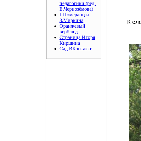
педагогики (ред.
____
Е.Чернозёмова)
Г.Померанц и
З.Миркина
К сл
Оранжевый
верблюд
Страница Игоря
Киршина
Сад ВКонтакте