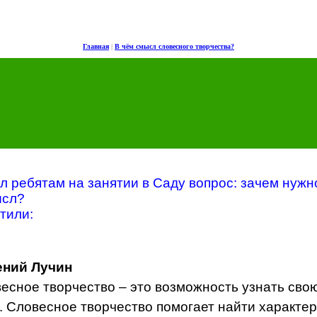
Главная
|
В чём смысл словесного творчества?
л ребятам на занятии в Саду вопрос: зачем нужн
ысл?
тили:
ений Лучин
есное творчество – это возможность узнать сво
. Словесное творчество помогает найти характер 