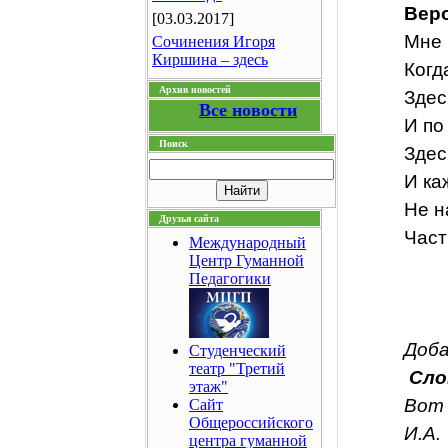
Вер
[03.03.2017]
Мне 
Сочинения Игоря
Киршина – здесь
Когд
Архив новостей
Здес
Все новости
И по
Поиск
Здес
И ка
Не н
Друзья сайта
Част
Международный
Центр Гуманной
Педагогики
Доба
Студенческий
театр "Третий
Сло
этаж"
Вот 
Сайт
Общероссийского
И.А.
центра гуманной