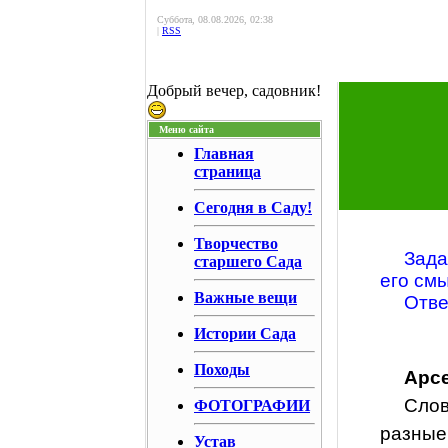
Суббота, 08.08.2026, 02:38
|
RSS
Добрый вечер, садовник!
Меню сайта
Главная
страница
Сегодня в Саду!
Творчество
Зада
старшего Сада
его см
Важные вещи
Отве
Истории Сада
Походы
Арс
Слов
ФОТОГРАФИИ
разные
Устав