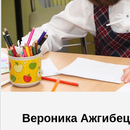
Вероника Ажгибецо