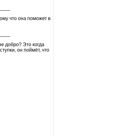
____
тому что она поможет в
____
ое добро? Это когда
тупки, он поймёт, что