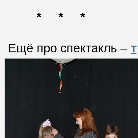
*
*
*
Ещё про спектакль –