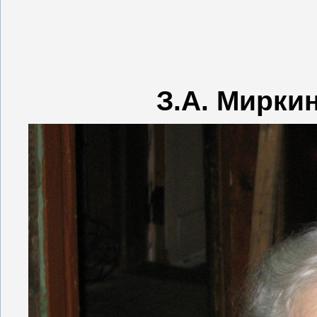
З.А. Миркин