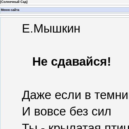
[
Солнечный Сад
]
Меню сайта
Е.Мышкин
Не сдавайся!
Даже если в темн
И вовсе без сил
Ты - крылатая птиц