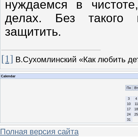
нуждаемся в чистоте
делах. Без такого
защитить.
[1]
В.Сухомлинский «Как любить де
Calendar
Пн
Вт
3
4
10
11
17
18
24
25
31
Полная версия сайта