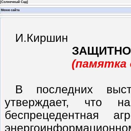
[
Солнечный Сад
]
Меню сайта
И.Киршин
ЗАЩИТНО
(памятка 
В последних выст
утверждает, что н
беспрецедентная
аг
энергоинформационн